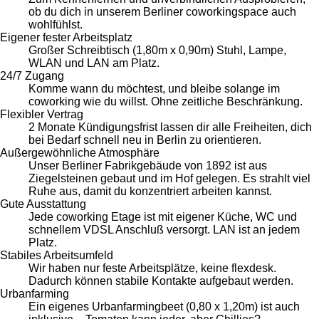
ob du dich in unserem Berliner coworkingspace auch
wohlfühlst.
Eigener fester Arbeitsplatz
Großer Schreibtisch (1,80m x 0,90m) Stuhl, Lampe,
WLAN und LAN am Platz.
24/7 Zugang
Komme wann du möchtest, und bleibe solange im
coworking wie du willst. Ohne zeitliche Beschränkung.
Flexibler Vertrag
2 Monate Kündigungsfrist lassen dir alle Freiheiten, dich
bei Bedarf schnell neu in Berlin zu orientieren.
Außergewöhnliche Atmosphäre
Unser Berliner Fabrikgebäude von 1892 ist aus
Ziegelsteinen gebaut und im Hof gelegen. Es strahlt viel
Ruhe aus, damit du konzentriert arbeiten kannst.
Gute Ausstattung
Jede coworking Etage ist mit eigener Küche, WC und
schnellem VDSL Anschluß versorgt. LAN ist an jedem
Platz.
Stabiles Arbeitsumfeld
Wir haben nur feste Arbeitsplätze, keine flexdesk.
Dadurch können stabile Kontakte aufgebaut werden.
Urbanfarming
Ein eigenes Urbanfarmingbeet (0,80 x 1,20m) ist auch