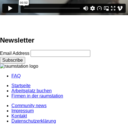
Newsletter
Email Address
FAQ
Footer
Startseite
menu
Arbeitsplatz buchen
Footer
Firmen in der raumstation
menu
Community news
2
Impressum
Footer
Kontakt
menu
Datenschutzerklärung