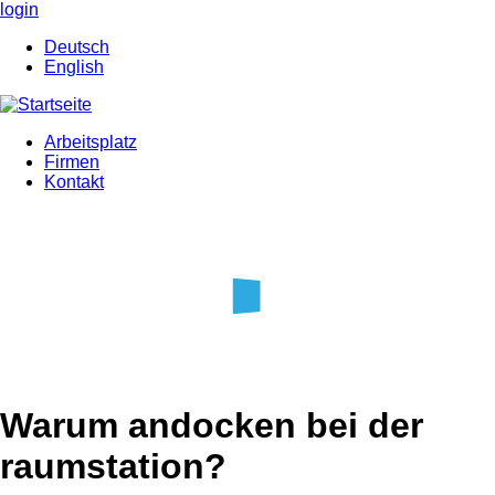
Direkt
login
zum
Deutsch
Inhalt
English
Arbeitsplatz
Firmen
Main
Kontakt
navigation
Warum andocken bei der
raumstation?